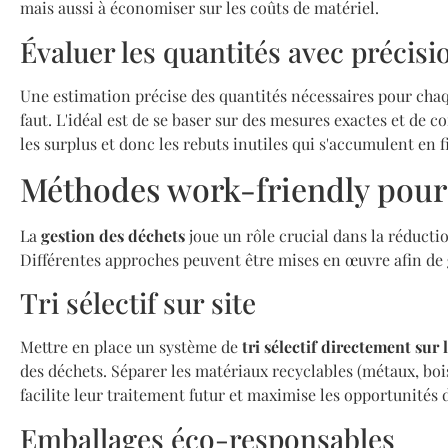
mais aussi à économiser sur les coûts de matériel.
Évaluer les quantités avec précisi
Une estimation précise des quantités nécessaires pour cha
faut. L'idéal est de se baser sur des mesures exactes et de 
les surplus et donc les rebuts inutiles qui s'accumulent en f
Méthodes work-friendly pour 
La
gestion des déchets
joue un rôle crucial dans la réducti
Différentes approches peuvent être mises en œuvre afin de 
Tri sélectif sur site
Mettre en place un système de
tri sélectif directement sur 
des déchets. Séparer les matériaux recyclables (métaux, boi
facilite leur traitement futur et maximise les opportunités d
Emballages éco-responsables