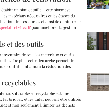
établir un plan détaillé. Cette phase est
, les matériaux nécessaires et les étapes du
lisation des ressources et ainsi de diminuer le
pécial tri sélectif
pour améliorer la gestion
s et des outils
n inventaire de tous les matériaux et outils
inutiles. De plus, cette démarche permet de
aux, contribuant ainsi à la
réduction des
 recyclables
tériaux durables et recyclables
est une
 les briques, et les tuiles peuvent être utilisés
 aident non seulement à limiter les déchets