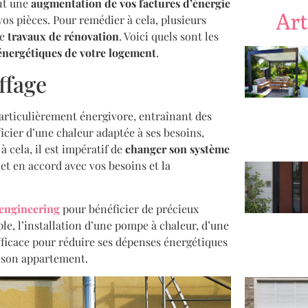
nt une
augmentation de vos factures d’énergie
Art
s pièces. Pour remédier à cela, plusieurs
de
travaux de rénovation
. Voici quels sont les
énergétiques de votre logement
.
ffage
articulièrement énergivore, entraînant des
cier d’une chaleur adaptée à ses besoins,
 cela, il est impératif de
changer son système
et en accord avec vos besoins et la
engineering
pour bénéficier de précieux
ple, l’installation d’une pompe à chaleur, d’une
fficace pour réduire ses dépenses énergétiques
u son appartement.