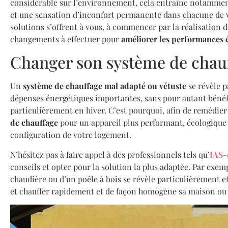
considérable sur l’environnement, cela entraîne notamme
et une sensation d’inconfort permanente dans chacune de vo
solutions s’offrent à vous, à commencer par la réalisation 
changements à effectuer pour
améliorer les performances 
Changer son système de chau
Un
système de chauffage mal adapté ou vétuste
se révèle p
dépenses énergétiques importantes, sans pour autant bénéfi
particulièrement en hiver. C’est pourquoi, afin de remédier à
de chauffage
pour un appareil plus performant, écologique 
configuration de votre logement.
N’hésitez pas à faire appel à des professionnels tels qu’
IAS-
conseils et opter pour la solution la plus adaptée. Par exem
chaudière ou d’un poêle à bois se révèle particulièrement e
et chauffer rapidement et de façon homogène sa maison o